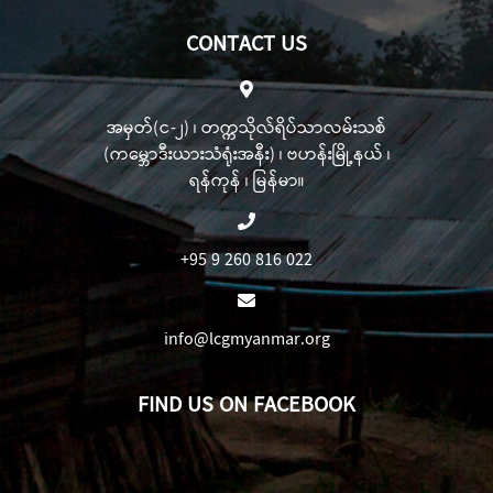
CONTACT US
အမှတ်(င-၂) ၊ တက္ကသိုလ်ရိပ်သာလမ်းသစ်
(ကမ္ဘောဒီးယားသံရုံးအနီး) ၊ ဗဟန်းမြို့နယ် ၊
ရန်ကုန် ၊ မြန်မာ။
+95 9 260 816 022
info@lcgmyanmar.org
FIND US ON FACEBOOK