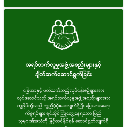
အရပ်ဘက်လူမှုအဖွဲ့အစည်းများနှင့်
ချိတ်ဆက်ဆောင်ရွက်ခြင်း
မြေယာနှင့် ပတ်သက်သည့်လုပ်ငန်းစဉ်များအား
လုပ်ဆောင်သည့် အရပ်ဘက်လူမှုအဖွဲ့အစည်းများအား
ကျွန်ုပ်တို့သည် ကူညီပံ့ပိုးပေးလျက်ရှိပြီး မြေယာအရေး
ကိစ္စရပ်များ ရင်ဆိုင်ကြုံတွေ့နေရသော ပြည်
သူများ၏အသံကို မြှင့်တင်နိုင်ရန် ဆောင်ရွက်လျက်ရှိ