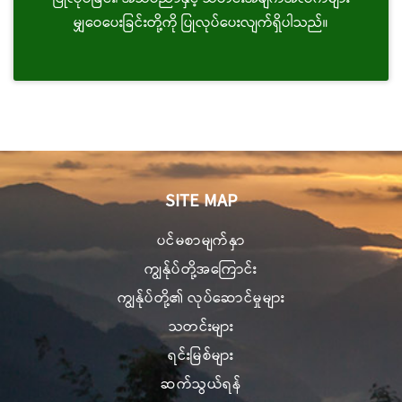
မျှဝေပေးခြင်းတို့ကို ပြုလုပ်ပေးလျက်ရှိပါသည်။
SITE MAP
ပင်မစာမျက်နှာ
ကျွန်ုပ်တို့အကြောင်း
ကျွန်ုပ်တို့၏ လုပ်ဆောင်မှုများ
သတင်းများ
ရင်းမြစ်များ
ဆက်သွယ်ရန်