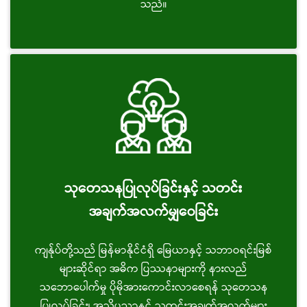
သည်။
သုတေသနပြုလုပ်ခြင်းနှင့် သတင်း
အချက်အလက်မျှဝေခြင်း
ကျန်ုပ်တို့သည် မြန်မာနိုင်ငံရှိ မြေယာနှင့် သဘာဝရင်းမြစ်
များဆိုင်ရာ အဓိက ပြဿနာများကို နားလည်
သဘောပေါက်မှု ပိုမိုအားကောင်းလာစေရန် သုတေသန
ပြုလုပ်ခြင်း၊ အသိပညာနှင့် သတင်းအချက်အလက်များ