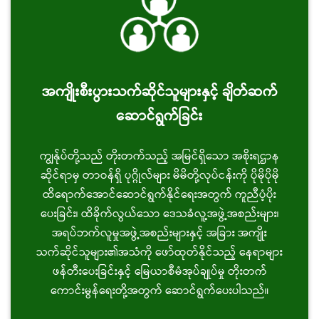
အကျိုးစီးပွားသက်ဆိုင်သူများနှင့် ချိတ်ဆက်
ဆောင်ရွက်ခြင်း
ကျွန်ုပ်တို့သည် တိုးတက်သည့် အမြင်ရှိသော အစိုးရဌာန
ဆိုင်ရာမှ တာဝန်ရှိ ပုဂ္ဂိုလ်များ မိမိတို့လုပ်ငန်းကို ပိုမိုပိုမို
ထိရောက်အောင်ဆောင်ရွက်နိုင်ရေးအတွက် ကူညီပံ့ပိုး
ပေးခြင်း၊ ထိခိုက်လွယ်သော ဒေသခံလူ့အဖွဲ့အစည်းများ၊
အရပ်ဘက်လူမှုအဖွဲ့အစည်းများနှင့် အခြား အကျိုး
သက်ဆိုင်သူများ၏အသံကို ဖော်ထုတ်နိုင်သည့် နေရာများ
ဖန်တီးပေးခြင်းနှင့် မြေယာစီမံအုပ်ချုပ်မှု တိုးတက်
ကောင်းမွန်ရေးတို့အတွက် ဆောင်ရွက်ပေးပါသည်။