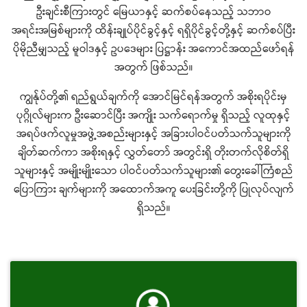
ဦးချင်းစီကြားတွင် မြေယာနှင့် ဆက်စပ်နေသည့် သဘာဝ
အရင်းအမြစ်များကို ထိန်းချုပ်ပိုင်ခွင့်နှင့် ရရှိပိုင်ခွင့်တို့နှင့် ဆက်စပ်ပြီး
ပိုမိုညီမျှသည့် မူဝါဒနှင့် ဥပဒေများ ပြဋ္ဌာန်း အကောင်အထည်ဖော်ရန်
အတွက် ဖြစ်သည်။
ကျွန်ုပ်တို့၏ ရည်ရွယ်ချက်ကို အောင်မြင်ရန်အတွက် အစိုးရပိုင်းမှ
ပုဂ္ဂိုလ်များက ဦးဆောင်ပြီး အကျိုး သက်ရောက်မှု ရှိသည့် လူထုနှင့်
အရပ်ဖက်လူမှုအဖွဲ့အစည်းများနှင့် အခြားပါဝင်ပတ်သက်သူများကို
ချိတ်ဆက်ကာ အစိုးရနှင့် လွှတ်တော် အတွင်းရှိ တိုးတက်လိုစိတ်ရှိ
သူများနှင့် အမျိုးမျိုးသော ပါဝင်ပတ်သက်သူများ၏ တွေးခေါ်ကြံစည်
ပြောကြား ချက်များကို အထောက်အကူ ပေးခြင်းတို့ကို ပြုလုပ်လျက်
ရှိသည်။