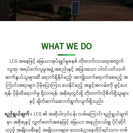
WHAT WE DO
LCG အနေဖြင့် မြေယာအုပ်ချုပ်မှုစနစ် တိုးတက်လာရေးအတွက်
လူထု၊ အရပ်ဖက်လူမှုအဖွဲ့အစည်းနှင့် အခြားသော ပါဝင်ပတ်သက်
ဆက်နွယ်သူများဆီ ရောက်ရှိနိုင်မည့်၊ အကျိုးသက်ရောက်စေမည့် အ
ကြာင်းအရာများ ပိုမိုပြောကြား ပေးနိုင်မည့် အခွင့်အလမ်းကို ဖွင့်ပေး
ရန်၊ ပိုမိုထိရောက်မှု ရှိလာရန်၊ အစိုးရတွင်းရှိ တိုးတက်လိုစိတ်ရှိသူများ
နှင့် ချိတ်ဆက်ဆောက်ရွက်လျက်ရှိသည်။
ရည်ရွယ်ချက်
။ LCG ၏ အဆိုပါလုပ်ငန်း လမ်းကြောင်း ရည်ရွယ်ချက်
မှာ အစိုးရနှင့် လွှတ်တော်အနေဖြင့် မြေယာ အနည်းငယ်မျှ ပိုင်ဆိုင်
သည့် အမျိုးသမီးနှင့် အမျိုးသားများ၊ ဒေသခံဌာနေတိုင်းရင်းသား တစ်